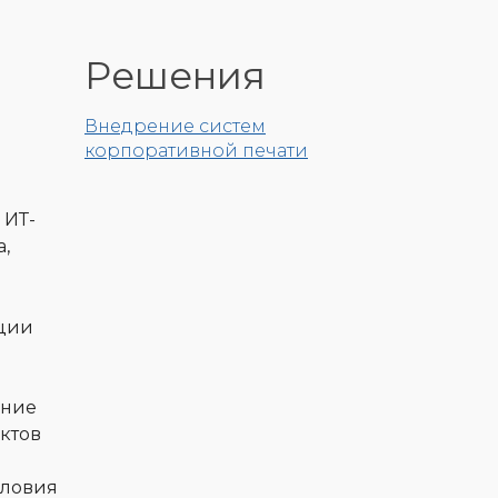
Решения
Внедрение систем
корпоративной печати
 ИТ-
,
ации
ание
ктов
словия