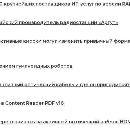
20 крупнейших поставщиков ИТ-услуг по версии RA
сийский производитель радиостанций «Аргут»
рактивные киоски могут изменить привычный форм
рением гуманоидных роботов
 активный оптический кабель и где он пригодится?
 в Content Reader PDF v16
переплачивать за активный оптический кабель HDMI