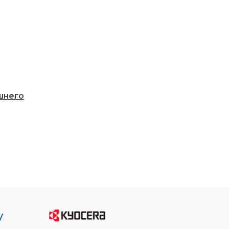
шнего
у