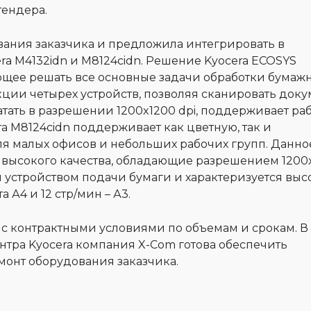
тендера.
ания заказчика и предложила интегрировать в
a M4132idn и M8124cidn. Решение Kyocera ECOSYS
ющее решать все основные задачи обработки бумаж
кции четырех устройств, позволяя сканировать доку
атать в разрешении 1200x1200 dpi, поддерживает раб
a M8124cidn поддерживает как цветную, так и
я малых офисов и небольших рабочих групп. Данно
и высокого качества, обладающие разрешением 1200
 устройством подачи бумаги и характеризуется выс
 А4 и 12 стр/мин – А3.
 с контрактными условиями по объемам и срокам. В
нтра Kyocera компания X-Com готова обеспечить
онт оборудования заказчика.