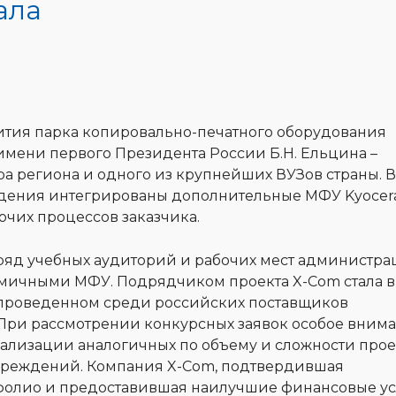
ала
ития парка копировально-печатного оборудования
имени первого Президента России Б.Н. Ельцина –
а региона и одного из крупнейших ВУЗов страны. В
ждения интегрированы дополнительные МФУ Kyocera
чих процессов заказчика.
ь ряд учебных аудиторий и рабочих мест администр
мичными МФУ. Подрядчиком проекта X-Com стала в
, проведенном среди российских поставщиков
При рассмотрении конкурсных заявок особое вним
еализации аналогичных по объему и сложности прое
учреждений. Компания X-Com, подтвердившая
фолио и предоставившая наилучшие финансовые у