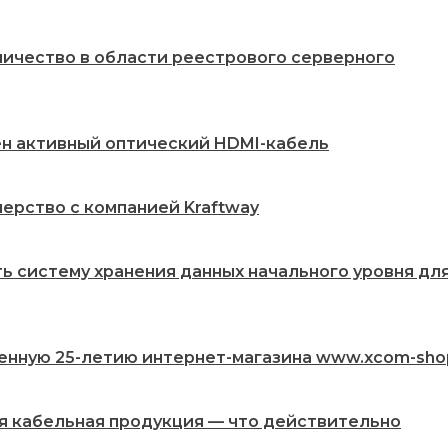
ничество в области реестрового серверного
жен активный оптический HDMI-кабель
ерство с компанией Kraftway
ть систему хранения данных начального уровня дл
енную 25-летию интернет-магазина www.xcom-sho
ая кабельная продукция — что действительно