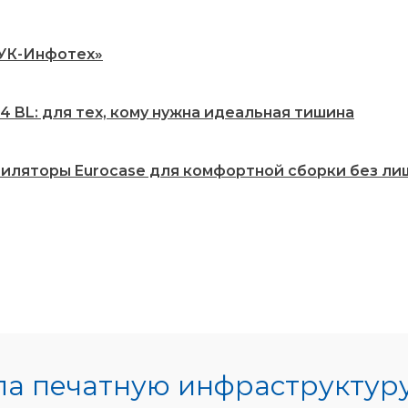
РУК-Инфотех»
 BL: для тех, кому нужна идеальная тишина
нтиляторы Eurocase для комфортной сборки без ли
а печатную инфраструктур