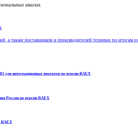
егиональных школах
X
, а также поставщиков и производителей техники по итогам еж
ПО для интеграционных проектов по версии RAEX
ния России по версии RAEX
и RAEX