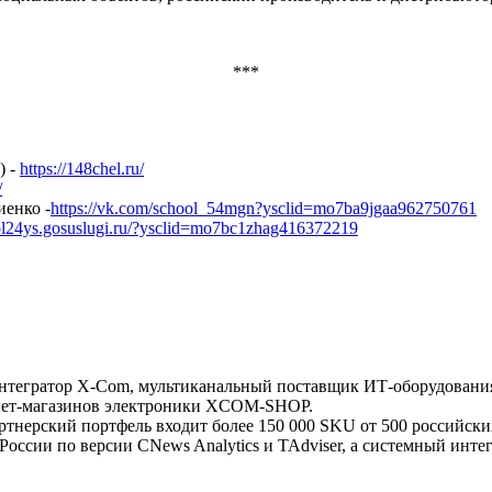
***
) -
https://148chel.ru/
/
иенко -
https://vk.com/school_54mgn?ysclid=mo7ba9jgaa962750761
ool24ys.gosuslugi.ru/?ysclid=mo7bc1zhag416372219
тегратор X-Com, мультиканальный поставщик ИТ-оборудования 
рнет-магазинов электроники XCOM-SHOP.
артнерский портфель входит более 150 000 SKU от 500 российск
ссии по версии CNews Analytics и TAdviser, а системный инте