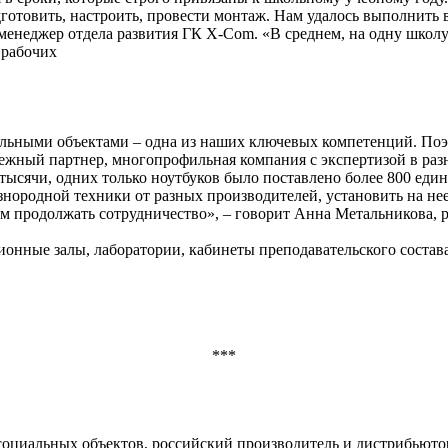
дготовить, настроить, провести монтаж. Нам удалось выполнить 
менеджер отдела развития ГК X-Com. «В среднем, на одну школу 
 рабочих
ательными объектами – одна из наших ключевых компетенций. П
дежный партнер, многопрофильная компания с экспертизой в ра
тысячи, одних только ноутбуков было поставлено более 800 еди
знородной техники от разных производителей, установить на не
ем продолжать сотрудничество», – говорит Анна Метальникова,
нные залы, лаборатории, кабинеты преподавательского состава
***
социальных объектов, российский производитель и дистрибьютор