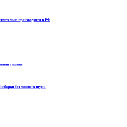
ствительно производится в РФ
льная тишина
й сборки без лишнего шума