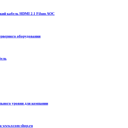
ский кабель HDMI 2.1 Filum AOC
ерверного оборудования
бель
льного уровня для компании
а www.xcom-shop.ru