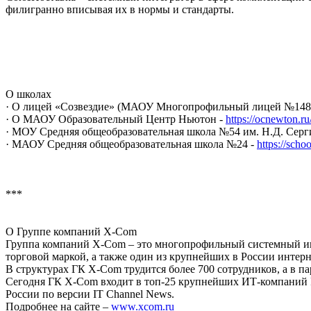
филигранно вписывая их в нормы и стандарты.
О школах
· О лицей «Созвездие» (МАОУ Многопрофильный лицей №148
· О МАОУ Образовательный Центр Ньютон -
https://ocnewton.ru
· МОУ Средняя общеобразовательная школа №54 им. Н.Д. Серг
· МАОУ Средняя общеобразовательная школа №24 -
https://sch
***
О Группе компаний X-Com
Группа компаний X-Com – это многопрофильный системный ин
торговой маркой, а также один из крупнейших в России инте
В структурах ГК X-Com трудится более 700 сотрудников, а в п
Сегодня ГК X-Com входит в топ-25 крупнейших ИТ-компаний Ро
России по версии IT Channel News.
Подробнее на сайте –
www.xcom.ru