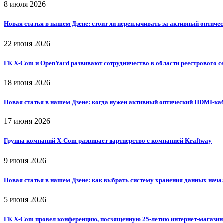
8 июля 2026
Новая статья в нашем Дзене: стоит ли переплачивать за активный оптиче
22 июня 2026
ГК X-Com и OpenYard развивают сотрудничество в области реестрового с
18 июня 2026
Новая статья в нашем Дзене: когда нужен активный оптический HDMI-ка
17 июня 2026
Группа компаний X-Com развивает партнерство с компанией Kraftway
9 июня 2026
Новая статья в нашем Дзене: как выбрать систему хранения данных нача
5 июня 2026
ГК X-Com провел конференцию, посвященную 25-летию интернет-магазин