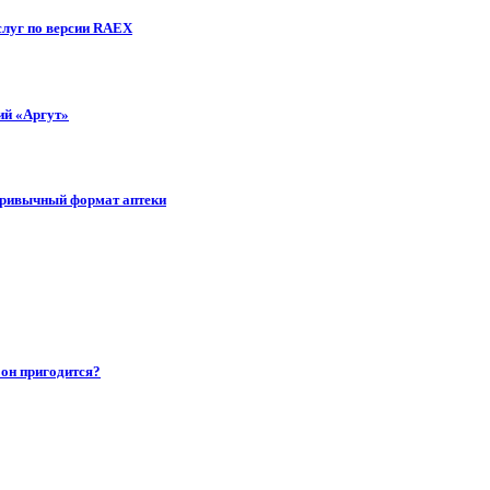
слуг по версии RAEX
ий «Аргут»
 привычный формат аптеки
 он пригодится?