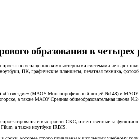
рового образования в четырех
 проект по оснащению компьютерными системами четырех школ
оутбуки, ПК, графические планшеты, печатная техника, фотообо
цей «Созвездие» (МАОУ Многопрофильный лицей №148) и МАОУ
огорске, а также МАОУ Средняя общеобразовательная школа №24
 спроектированы и выстроены СКС, ответственные за функционир
Filum, а также ноутбуки IRBIS.
в сроки, которые строго привязаны к школьному учебному году.