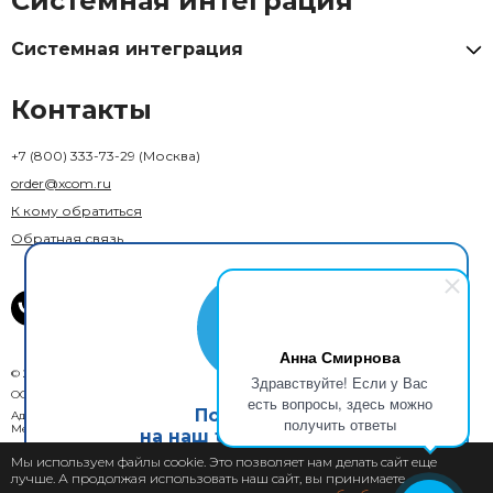
Системная интеграция
Системная интеграция
Контакты
+7 (800) 333-73-29
(Москва)
order@xcom.ru
К кому обратиться
Обратная связь
Анна Смирнова
© 2018–2026 X-Com. Все права защищены.
Здравствуйте! Если у Вас
ООО "М-инвест"
есть вопросы, здесь можно
Подпишись
Адрес юридического лица: 129110, г. Москва, вн. тер. г. муниципальный округ
получить ответы
Мещанский, ул. Гиляровского, д. 36, стр. 1А, помещ. 1П
на наш telegram канал
Мы используем файлы cookie. Это позволяет нам делать сайт еще
Пользовательское соглашение
лучше. А продолжая использовать наш сайт, вы принимаете