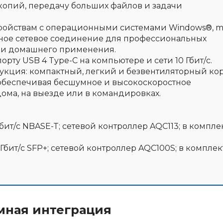
копий, передачу больших файлов и задачи
стройствам с операционными системами Windows®, 
льное сетевое соединение для профессиональных
о и домашнего применения.
орту USB 4 Type-C на компьютере и сети 10 Гбит/c.
рукция: компактный, легкий и безвентиляторный ко
 обеспечивая бесшумное и высокоскоростное
ома, на выезде или в командировках.
 Гбит/c NBASE-T; сетевой контроллер AQC113; в компле
0 Гбит/c SFP+; сетевой контроллер AQC100S; в комплек
мная интеграция