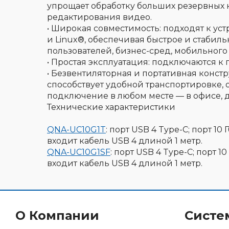
упрощает обработку больших резервных 
редактирования видео.
• Широкая совместимость: подходят к у
и Linux®, обеспечивая быстрое и стаби
пользователей, бизнес-сред, мобильног
• Простая эксплуатация: подключаются к п
• Безвентиляторная и портативная конст
способствует удобной транспортировке,
подключение в любом месте — в офисе, д
Технические характеристики
QNA-UC10G1T
: порт USB 4 Type-C; порт 10
входит кабель USB 4 длиной 1 метр.
QNA-UC10G1SF
: порт USB 4 Type-C; порт 1
входит кабель USB 4 длиной 1 метр.
О Компании
Систе