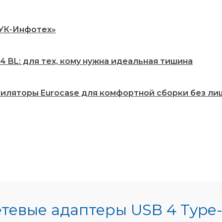
РУК-Инфотех»
 BL: для тех, кому нужна идеальная тишина
нтиляторы Eurocase для комфортной сборки без ли
тевые адаптеры USB 4 Type