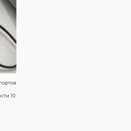
портов
сти 10