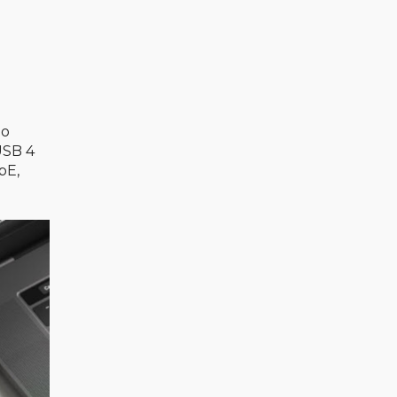
но
USB 4
bE,