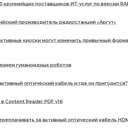
20 крупнейших поставщиков ИТ-услуг по версии RA
сийский производитель радиостанций «Аргут»
рактивные киоски могут изменить привычный форм
рением гуманоидных роботов
 активный оптический кабель и где он пригодится?
 в Content Reader PDF v16
переплачивать за активный оптический кабель HDMI