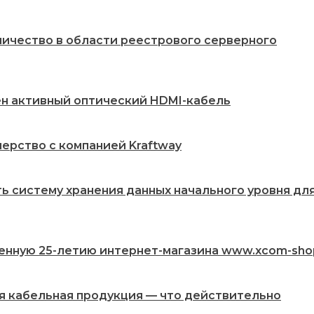
ничество в области реестрового серверного
жен активный оптический HDMI-кабель
ерство с компанией Kraftway
ть систему хранения данных начального уровня дл
енную 25-летию интернет-магазина www.xcom-sho
ая кабельная продукция — что действительно