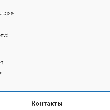
macOS®
рпус
кт
т
Контакты