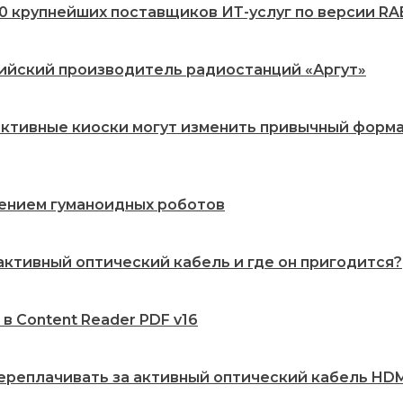
20 крупнейших поставщиков ИТ-услуг по версии RA
сийский производитель радиостанций «Аргут»
рактивные киоски могут изменить привычный форм
рением гуманоидных роботов
 активный оптический кабель и где он пригодится?
 в Content Reader PDF v16
переплачивать за активный оптический кабель HDMI