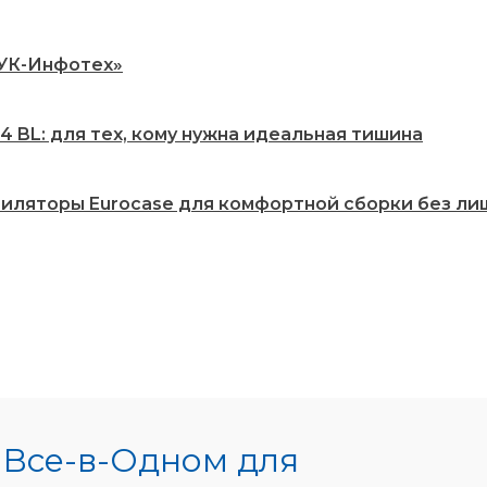
РУК-Инфотех»
 BL: для тех, кому нужна идеальная тишина
нтиляторы Eurocase для комфортной сборки без ли
- Все-в-Одном для