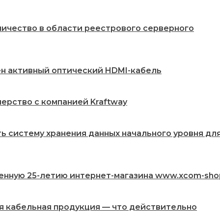
ничество в области реестрового серверного
жен активный оптический HDMI-кабель
ерство с компанией Kraftway
ть систему хранения данных начального уровня дл
енную 25-летию интернет-магазина www.xcom-sho
ая кабельная продукция — что действительно