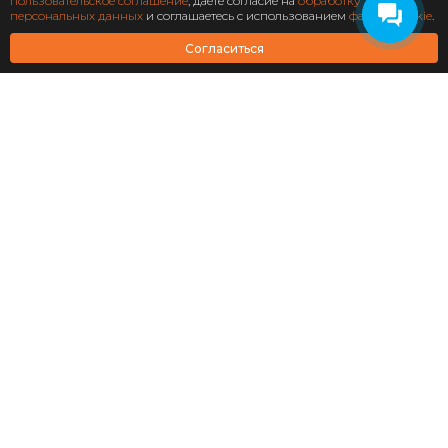
Подписаться
пользовательское соглашение
, даете согласие на
обработку
персональных данных
и соглашаетесь с использованием
файлов cookie
.
АО Научно-технический центр «Охрана»
Согласиться
Завершен: 2022
2022
Масштабирование
информационной системы
структурного подразделения
«Роскосмос»