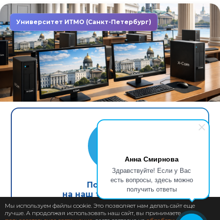
Университет ИТМО (Санкт-Петербург)
Завершен: 2022
2022
Компьютеры X-Com в первом
неоклассическом университете
Анна Смирнова
Северной столицы
Здравствуйте! Если у Вас
есть вопросы, здесь можно
Подпишись
получить ответы
на наш telegram канал
Мы используем файлы cookie. Это позволяет нам делать сайт еще
лучше. А продолжая использовать наш сайт, вы принимаете