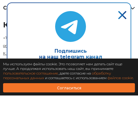
Системная интеграция
Контакты
+7 (800) 333-73-29
(Москва)
order@xcom.ru
Подпишись
К кому обратиться
на наш telegram канал
Обратная связь
Мы используем файлы cookie. Это позволяет нам делать сайт еще
лучше. А продолжая использовать наш сайт, вы принимаете
Подписаться
пользовательское соглашение
, даете согласие на
обработку
персональных данных
и соглашаетесь с использованием
файлов cookie
.
Согласиться
© 2018–2026 X-Com. Все права защищены.
ООО "М-инвест"
Адрес юридического лица: 129110, г. Москва, вн. тер. г. муниципальный округ
Мещанский, ул. Гиляровского, д. 36, стр. 1А, помещ. 1П
Пользовательское соглашение
Политика конфиденциальности