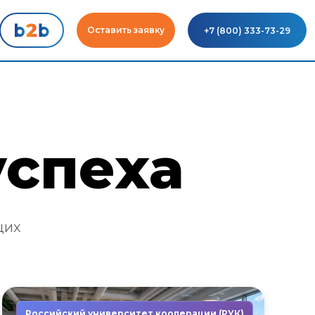
Оставить заявку
+7 (800) 333-73-29
успеха
щих
Российский университет кооперации (РУК)