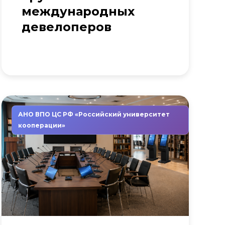
международных
девелоперов
АНО ВПО ЦС РФ «Российский университет
кооперации»