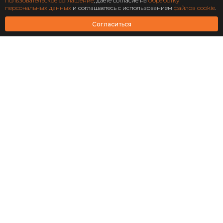
Подписаться
пользовательское соглашение
, даете согласие на
обработку
персональных данных
и соглашаетесь с использованием
файлов cookie
.
АО Научно-технический центр «Охрана»
Согласиться
Завершен: 2022
2022
Масштабирование
информационной системы
структурного подразделения
«Роскосмос»