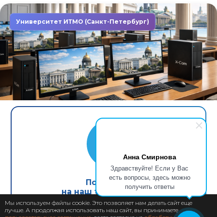
Университет ИТМО (Санкт-Петербург)
Завершен: 2022
2022
Компьютеры X-Com в первом
неоклассическом университете
Анна Смирнова
Северной столицы
Здравствуйте! Если у Вас
есть вопросы, здесь можно
Подпишись
получить ответы
на наш telegram канал
Мы используем файлы cookie. Это позволяет нам делать сайт еще
лучше. А продолжая использовать наш сайт, вы принимаете