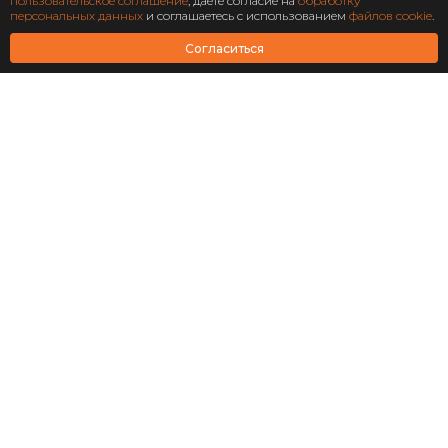
Подписаться
пользовательское соглашение
, даете согласие на
обработку
персональных данных
и соглашаетесь с использованием
файлов cookie
.
АО Научно-технический центр «Охрана»
Согласиться
Завершен: 2022
2022
Масштабирование
информационной системы
структурного подразделения
«Роскосмос»