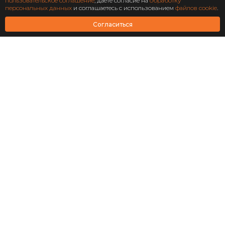
Подписаться
пользовательское соглашение
, даете согласие на
обработку
персональных данных
и соглашаетесь с использованием
файлов cookie
.
АО Научно-технический центр «Охрана»
Согласиться
Завершен: 2022
2022
Масштабирование
информационной системы
структурного подразделения
«Роскосмос»