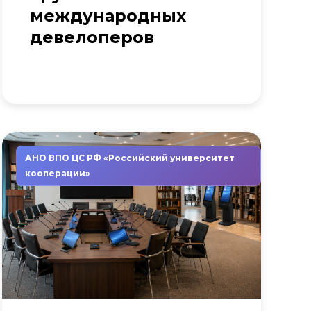
международных
девелоперов
АНО ВПО ЦС РФ «Российский университет
кооперации»