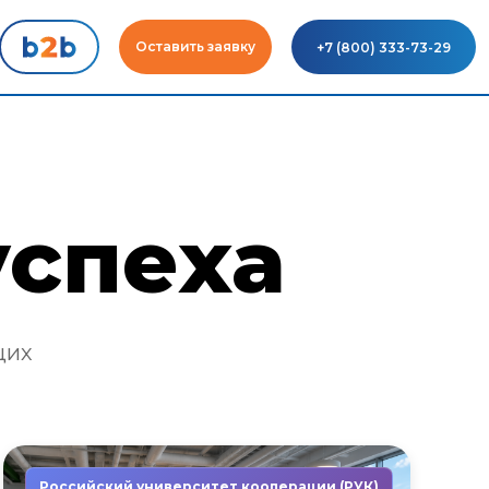
Оставить заявку
+7 (800) 333-73-29
успеха
щих
Российский университет кооперации (РУК)