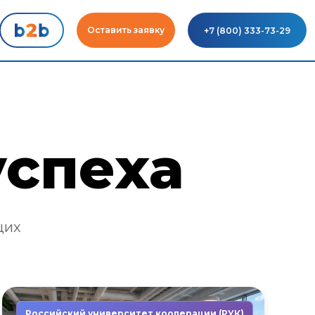
Оставить заявку
+7 (800) 333-73-29
успеха
щих
Российский университет кооперации (РУК)