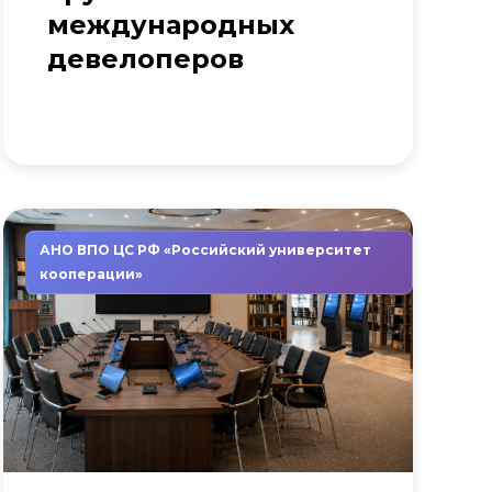
международных
девелоперов
АНО ВПО ЦС РФ «Российский университет
кооперации»