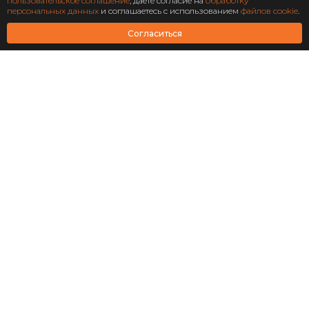
Подписаться
пользовательское соглашение
, даете согласие на
обработку
персональных данных
и соглашаетесь с использованием
файлов cookie
.
АО Научно-технический центр «Охрана»
Согласиться
Завершен: 2022
2022
Масштабирование
информационной системы
структурного подразделения
«Роскосмос»