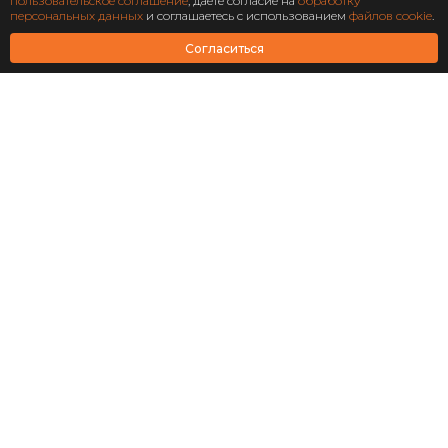
Подписаться
пользовательское соглашение
, даете согласие на
обработку
персональных данных
и соглашаетесь с использованием
файлов cookie
.
АО Научно-технический центр «Охрана»
Согласиться
Завершен: 2022
2022
Масштабирование
информационной системы
структурного подразделения
«Роскосмос»