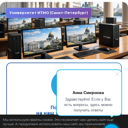
Университет ИТМО (Санкт-Петербург)
Завершен: 2022
2022
Компьютеры X-Com в первом
неоклассическом университете
Анна Смирнова
Северной столицы
Здравствуйте! Если у Вас
есть вопросы, здесь можно
Подпишись
получить ответы
на наш telegram канал
Мы используем файлы cookie. Это позволяет нам делать сайт еще
лучше. А продолжая использовать наш сайт, вы принимаете