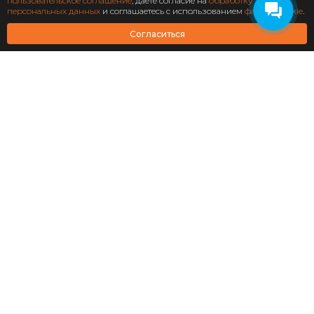
Подписаться
пользовательское соглашение
, даете согласие на
обработку
персональных данных
и соглашаетесь с использованием
файлов cookie
.
АО Научно-технический центр «Охрана»
Согласиться
Завершен: 2022
2022
Масштабирование
информационной системы
структурного подразделения
«Роскосмос»