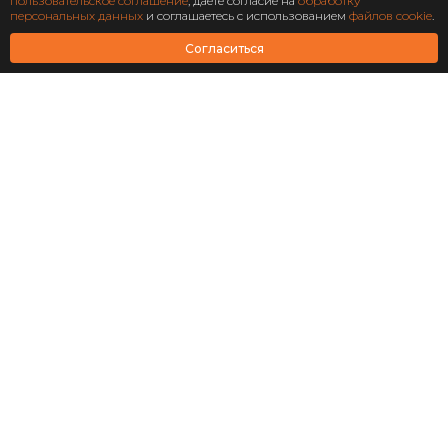
Подписаться
пользовательское соглашение
, даете согласие на
обработку
персональных данных
и соглашаетесь с использованием
файлов cookie
.
АО Научно-технический центр «Охрана»
Согласиться
Завершен: 2022
2022
Масштабирование
информационной системы
структурного подразделения
«Роскосмос»