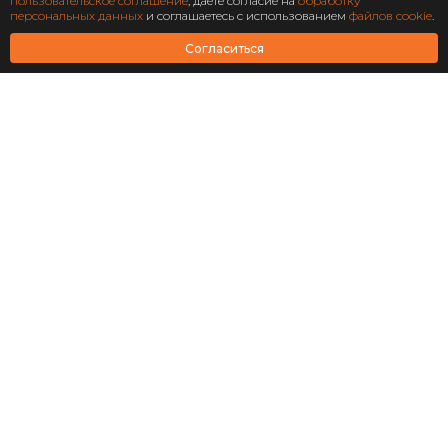
Подписаться
пользовательское соглашение
, даете согласие на
обработку
персональных данных
и соглашаетесь с использованием
файлов cookie
.
АО Научно-технический центр «Охрана»
Согласиться
Завершен: 2022
2022
Масштабирование
информационной системы
структурного подразделения
«Роскосмос»