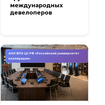
международных
девелоперов
АНО ВПО ЦС РФ «Российский университет
кооперации»