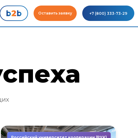
Оставить заявку
+7 (800) 333-73-29
успеха
щих
Российский университет кооперации (РУК)