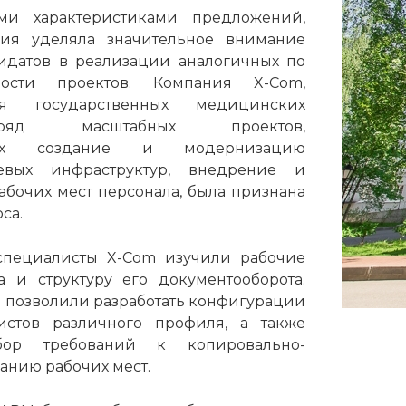
и характеристиками предложений,
сия уделяла значительное внимание
идатов в реализации аналогичных по
сти проектов. Компания X-Com,
я государственных медицинских
яд масштабных проектов,
щих создание и модернизацию
евых инфраструктур, внедрение и
бочих мест персонала, была признана
са.
специалисты X-Com изучили рабочие
а и структуру его документооборота.
 позволили разработать конфигурации
стов различного профиля, а также
бор требований к копировально-
анию рабочих мест.