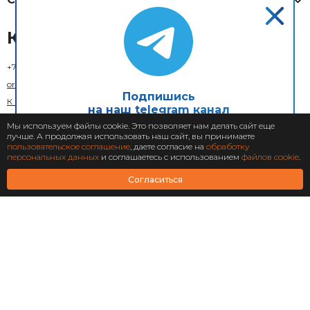
Контакты
+7 (800) 333-73-29
(Москва)
order@xcom.ru
Подпишись
К кому обратиться
на наш telegram канал
Обратная связь
Мы используем файлы cookie. Это позволяет нам делать сайт еще
лучше. А продолжая использовать наш сайт, вы принимаете
Подписаться
пользовательское соглашение
, даете согласие на
обработку
персональных данных
и соглашаетесь с использованием
файлов cookie
.
Согласиться
© 2018–2026 X-Com. Все права защищены.
ООО "М-инвест"
Адрес юридического лица: 129110, г. Москва, вн. тер. г. муниципальный округ
Мещанский, ул. Гиляровского, д. 36, стр. 1А, помещ. 1П
Пользовательское соглашение
Политика конфиденциальности
Антикоррупционная политика
Положение об урегулировании конфликта интересов