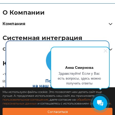
О Компании
Компания
Системная интеграция
Системная интеграция
Контакты
Анна Смирнова
Здравствуйте! Если у Вас
+7 (800) 333-73-29
(Москва)
есть вопросы, здесь можно
order@xcom.ru
Подпишись
получить ответы
на наш telegram канал
К кому обратиться
Мы используем файлы cookie. Это позволяет нам делать сайт еще
Обратная связь
лучше. А продолжая использовать наш сайт, вы принимаете
Подписаться
пользовательское соглашение
, даете согласие на
обработку
персональных данных
и соглашаетесь с использованием
файлов cookie
.
Согласиться