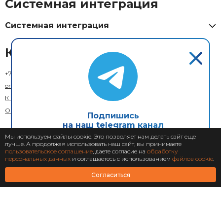
Системная интеграция
Системная интеграция
Контакты
+7 (800) 333-73-29
(Москва)
order@xcom.ru
К кому обратиться
Обратная связь
Подпишись
на наш telegram канал
Мы используем файлы cookie. Это позволяет нам делать сайт еще
лучше. А продолжая использовать наш сайт, вы принимаете
Подписаться
пользовательское соглашение
, даете согласие на
обработку
персональных данных
и соглашаетесь с использованием
файлов cookie
.
© 2018–2026 X-Com. Все права защищены.
Согласиться
ООО "М-инвест"
Адрес юридического лица: 129110, г. Москва, вн. тер. г. муниципальный округ
Мещанский, ул. Гиляровского, д. 36, стр. 1А, помещ. 1П
Пользовательское соглашение