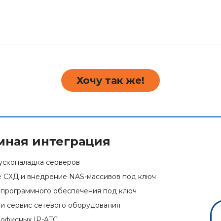
Хочу так же!
мная интеграция
усконаладка серверов
 СХД и внедрение NAS-массивов под ключ
программного обеспечения под ключ
и сервис сетевого оборудования
офисных IP-ATC