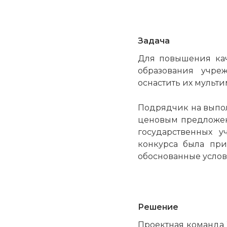
Задача
Для повышения кач
образования учре
оснастить их муль
Подрядчик на выпол
ценовым предложен
государственных 
конкурса была пр
обоснованные услов
Решение
Проектная команда