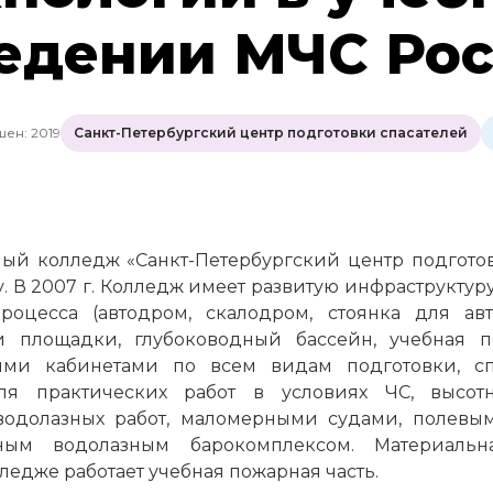
едении МЧС Ро
ен: 2019
Санкт-Петербургский центр подготовки спасателей
ый колледж «Санкт-Петербургский центр подгото
у. В 2007 г. Колледж имеет развитую инфраструкту
процесса (автодром, скалодром, стоянка для авт
 площадки, глубоководный бассейн, учебная пож
ными кабинетами по всем видам подготовки, с
для практических работ в условиях ЧС, высот
водолазных работ, маломерными судами, полевы
ным водолазным барокомплексом. Материальн
ледже работает учебная пожарная часть.