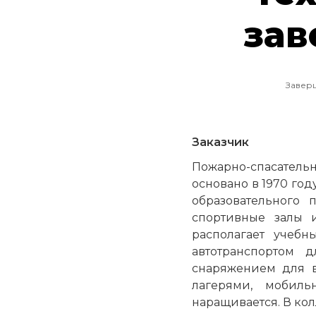
зав
Заверш
Заказчик
Пожарно-спасательн
основано в 1970 год
образовательного 
спортивные залы и
располагает учеб
автотранспортом 
снаряжением для 
лагерями, мобиль
наращивается. В кол