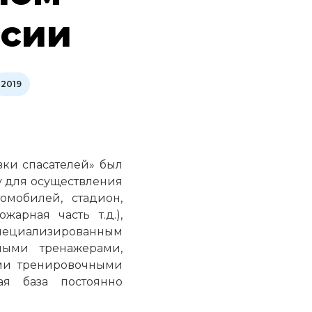
ссии
2019
вки спасателей» был
ру для осуществления
омобилей, стадион,
арная часть т.д.),
пециализированным
ными тренажерами,
ми тренировочными
ая база постоянно