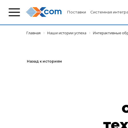
Поставки
Системная интегр
Главная
Наши истории успеха
Интерактивные обр
Назад к историям
те