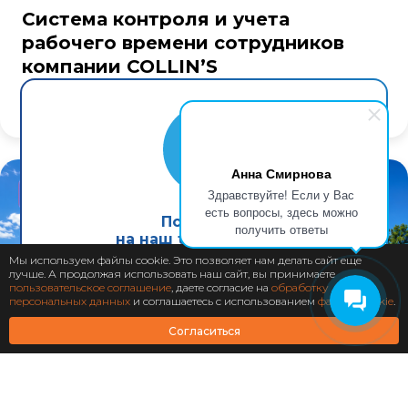
Система контроля и учета
рабочего времени сотрудников
компании COLLIN’S
Анна Смирнова
Здравствуйте! Если у Вас
Центр космической связи «Медвежьи озера»
есть вопросы, здесь можно
Подпишись
получить ответы
на наш telegram канал
Мы используем файлы cookie. Это позволяет нам делать сайт еще
лучше. А продолжая использовать наш сайт, вы принимаете
Подписаться
пользовательское соглашение
, даете согласие на
обработку
персональных данных
и соглашаетесь с использованием
файлов cookie
.
Согласиться
Завершен: 2014
2014