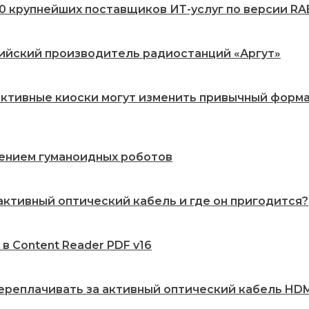
20 крупнейших поставщиков ИТ-услуг по версии RA
сийский производитель радиостанций «Аргут»
рактивные киоски могут изменить привычный форм
рением гуманоидных роботов
 активный оптический кабель и где он пригодится?
 в Content Reader PDF v16
переплачивать за активный оптический кабель HDMI