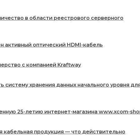
ничество в области реестрового серверного
жен активный оптический HDMI-кабель
ерство с компанией Kraftway
ть систему хранения данных начального уровня дл
енную 25-летию интернет-магазина www.xcom-sho
ая кабельная продукция — что действительно