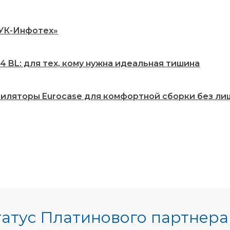
РУК-Инфотех»
 BL: для тех, кому нужна идеальная тишина
нтиляторы Eurocase для комфортной сборки без ли
атус Платинового партнера