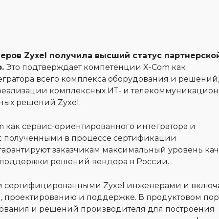
еров Zyxel получила высший статус партнерско
р.
Это подтверждает компетенции X-Com как
гратора всего комплекса оборудования и решений
и реализации комплексных ИТ- и телекоммуникацио
ных решений Zyxel.
как сервис-ориентированного интегратора и
с полученными в процессе сертификации
гарантируют заказчикам максимальный уровень кач
 поддержки решений вендора в России.
и сертифицированными Zyxel инженерами и включ
м, проектированию и поддержке. В продуктовом по
дования и решений производителя для построения