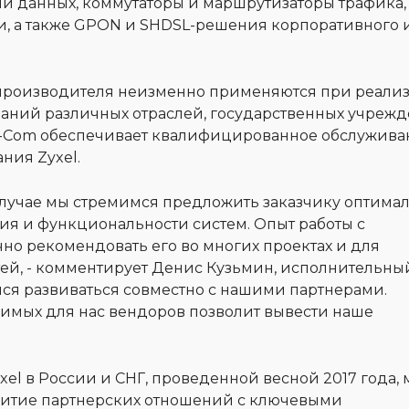
и данных, коммутаторы и маршрутизаторы трафика,
и, а также GPON и SHDSL-решения корпоративного 
производителя неизменно применяются при реали
паний различных отраслей, государственных учреж
X-Com обеспечивает квалифицированное обслужива
ния Zyxel.
лучае мы стремимся предложить заказчику оптима
ия и функциональности систем. Опыт работы с
но рекомендовать его во многих проектах и для
тей, - комментирует Денис Кузьмин, исполнительны
ся развиваться совместно с нашими партнерами.
чимых для нас вендоров позволит вывести наше
xel в России и СНГ, проведенной весной 2017 года,
звитие партнерских отношений с ключевыми