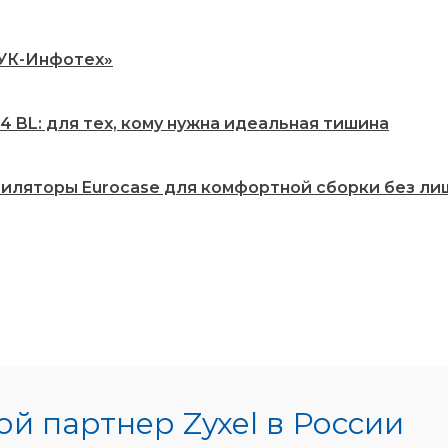
РУК-Инфотех»
 BL: для тех, кому нужна идеальная тишина
нтиляторы Eurocase для комфортной сборки без ли
й партнер Zyxel в России