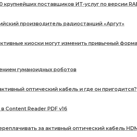
20 крупнейших поставщиков ИТ-услуг по версии RA
сийский производитель радиостанций «Аргут»
рактивные киоски могут изменить привычный форм
рением гуманоидных роботов
 активный оптический кабель и где он пригодится?
 в Content Reader PDF v16
переплачивать за активный оптический кабель HDMI