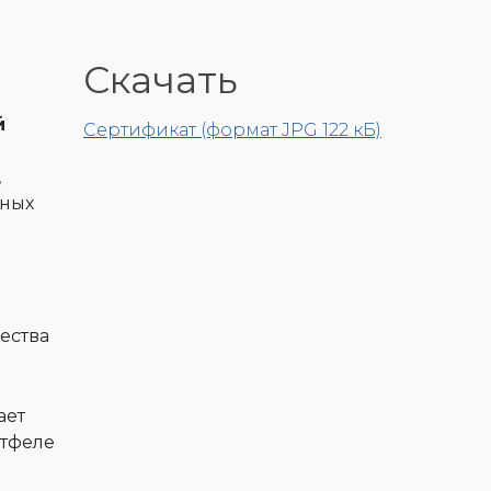
Скачать
й
Сертификат (формат JPG 122 кБ)
,
нных
ества
ает
ртфеле