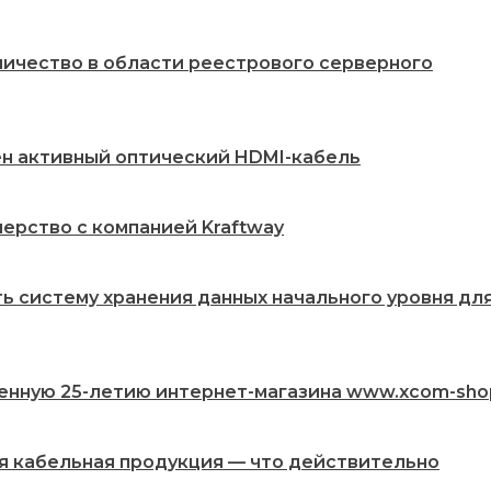
ничество в области реестрового серверного
жен активный оптический HDMI-кабель
ерство с компанией Kraftway
ть систему хранения данных начального уровня дл
енную 25-летию интернет-магазина www.xcom-sho
ая кабельная продукция — что действительно