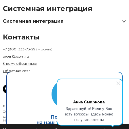
Системная интеграция
Системная интеграция
Контакты
+7 (800) 333-73-29
(Москва)
order@xcom.ru
К кому обратиться
Обратная связь
Анна Смирнова
© 2018–2026 X-Com. Все права защищены.
Здравствуйте! Если у Вас
ООО "М-инвест"
есть вопросы, здесь можно
Подпишись
Адрес юридического лица: 129110, г. Москва, вн. тер. г. муниципальный округ
получить ответы
Мещанский, ул. Гиляровского, д. 36, стр. 1А, помещ. 1П
на наш telegram канал