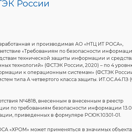
ЭК России
зработанная и производимая АО «НТЦ ИТ РОСА»,
ветствие «Требованиям по безопасности информаци
дствам технической защиты информации и средств
ых технологий» (ФСТЭК России, 2020) – по 4 уровн
формации к операционным системам» (ФСТЭК России
тем типа А четвертого класса защиты. ИТ.ОС.А4.ПЗ 
етствия №4818, внесенным в внесенным в реестр
ии по требованиям безопасности информации 13.0
тации, приведенных в формуляре РСЮК.10301-01.
ОСА «ХРОМ» может применяться в значимых объекта