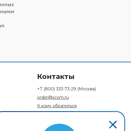
онных
енными
ых
Контакты
+7 (800) 333-73-29
(Москва)
order@xcom.ru
К кому обратиться
Обратная связь