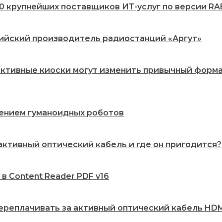
20 крупнейших поставщиков ИТ-услуг по версии RA
сийский производитель радиостанций «Аргут»
рактивные киоски могут изменить привычный форм
рением гуманоидных роботов
 активный оптический кабель и где он пригодится?
 в Content Reader PDF v16
переплачивать за активный оптический кабель HDMI