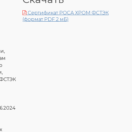
Сертификат РОСА ХРОМ ФСТЭК
(формат PDF 2 мБ)
и,
ам
ю
,
(ФСТЭК
6.2024
х