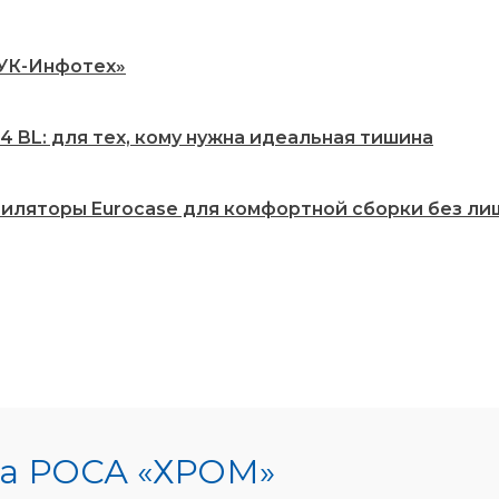
РУК-Инфотех»
 BL: для тех, кому нужна идеальная тишина
нтиляторы Eurocase для комфортной сборки без ли
ма РОСА «ХРОМ»