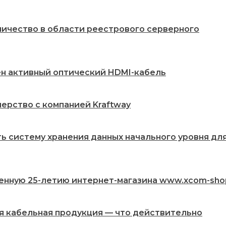
ничество в области реестрового серверного
жен активный оптический HDMI-кабель
ерство с компанией Kraftway
ть систему хранения данных начального уровня дл
енную 25-летию интернет-магазина www.xcom-sho
ая кабельная продукция — что действительно