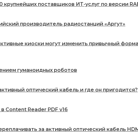
20 крупнейших поставщиков ИТ-услуг по версии RA
сийский производитель радиостанций «Аргут»
рактивные киоски могут изменить привычный форм
рением гуманоидных роботов
 активный оптический кабель и где он пригодится?
 в Content Reader PDF v16
переплачивать за активный оптический кабель HDMI