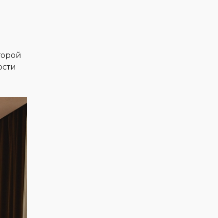
торой
ости