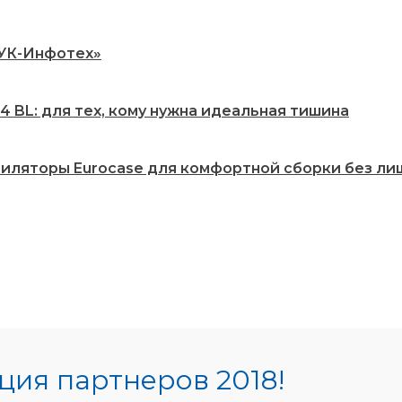
РУК-Инфотех»
 BL: для тех, кому нужна идеальная тишина
нтиляторы Eurocase для комфортной сборки без ли
ия партнеров 2018!