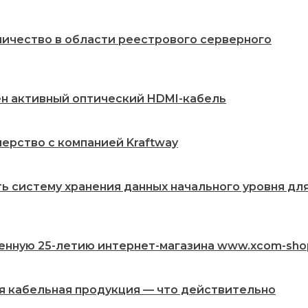
ничество в области реестрового серверного
жен активный оптический HDMI-кабель
ерство с компанией Kraftway
ть систему хранения данных начального уровня дл
енную 25-летию интернет-магазина www.xcom-sho
ая кабельная продукция — что действительно