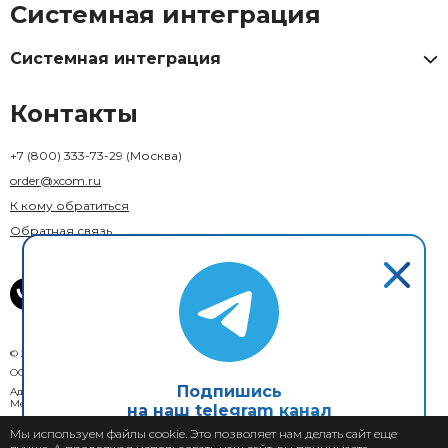
Системная интеграция
Системная интеграция
Контакты
+7 (800) 333-73-29
(Москва)
order@xcom.ru
К кому обратиться
Обратная связь
© 2018–2026 X-Com. Все права защищены.
ООО "М-инвест"
Подпишись
Адрес юридического лица: 129110, г. Москва, вн. тер. г. муниципальный округ
Мещанский, ул. Гиляровского, д. 36, стр. 1А, помещ. 1П
на наш telegram канал
Мы используем файлы cookie. Это позволяет нам делать сайт еще
Пользовательское соглашение