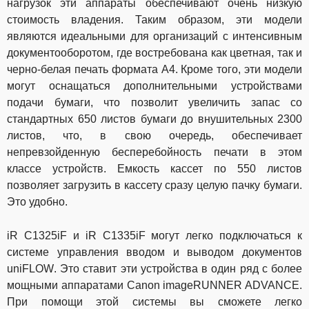
нагрузок эти аппараты обеспечивают очень низкую
стоимость владения. Таким образом, эти модели
являются идеальными для организаций с интенсивным
документооборотом, где востребована как цветная, так и
черно-белая печать формата А4. Кроме того, эти модели
могут оснащаться дополнительными устройствами
подачи бумаги, что позволит увеличить запас со
стандартных 650 листов бумаги до внушительных 2300
листов, что, в свою очередь, обеспечивает
непревзойденную бесперебойность печати в этом
классе устройств. Емкость кассет по 550 листов
позволяет загрузить в кассету сразу целую пачку бумаги.
Это удобно.
iR
C
1325
iF
и
iR
C
1335
iF
могут легко подключаться к
системе управления вводом и выводом документов
uniFLOW
. Это ставит эти устройства в один ряд с более
мощными аппаратами
Canon
imageRUNNER
ADVANCE
.
При помощи этой системы вы сможете легко