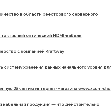
ничество в области реестрового серверного
жен активный оптический HDMI-кабель
ерство с компанией Kraftway
ть систему хранения данных начального уровня дл
енную 25-летию интернет-магазина www.xcom-sho
ая кабельная продукция — что действительно