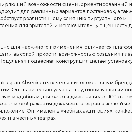
ширяющий возможности сцены, ориентированный н
дходит для различных вариантов постановок, а так
собствует реалистичному слиянию виртуального и
атления для зрителей и исключительную ценность 
ально для наружного применения, отличается платфо
дами высокой яркости, возможностью создания пла
. Модульная подвесная конструкция делает установк
 экран Absenicon является высококлассным бренд
ций. Он значительно улучшает аудиовизуальный оп
иям и удобным для работы диагоналям от 100 дюй
ожности отображения документов, экран высокой че
иложение. Оптимален в учебных аудиториях, конфе
х и в частных театрах.