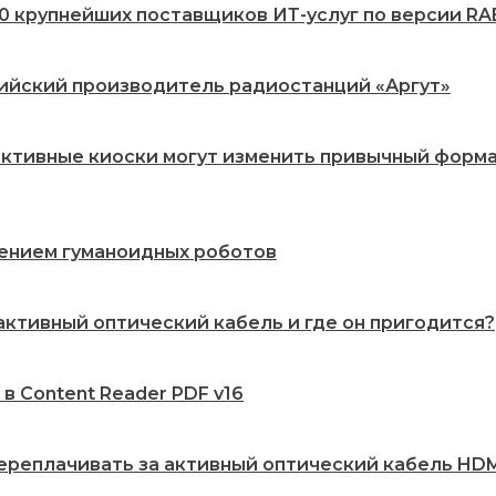
20 крупнейших поставщиков ИТ-услуг по версии RA
сийский производитель радиостанций «Аргут»
рактивные киоски могут изменить привычный форм
рением гуманоидных роботов
 активный оптический кабель и где он пригодится?
 в Content Reader PDF v16
переплачивать за активный оптический кабель HDMI