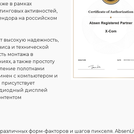
кже в рамках
тинговых активностей,
ендора на российском
т высокую надежность,
виса и технической
ть монтажа в
ях, а также простоту
вление полотнами
динен с компьютером и
 присутствует
тодиодный дисплей
онтентом
азличных форм-факторов и шагов пикселя. AbsenLi