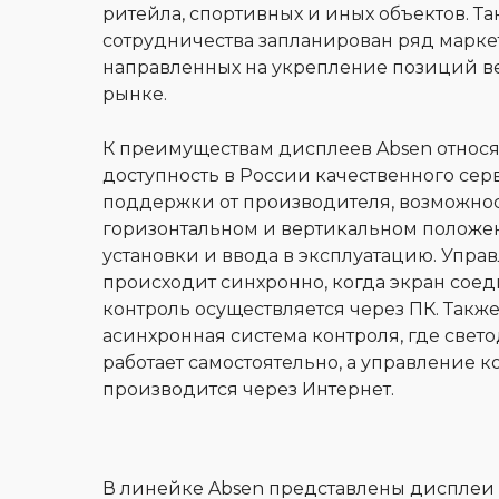
ритейла, спортивных и иных объектов. Та
сотрудничества запланирован ряд марке
направленных на укрепление позиций в
рынке.
К преимуществам дисплеев Absen относя
доступность в России качественного сер
поддержки от производителя, возможнос
горизонтальном и вертикальном положени
установки и ввода в эксплуатацию. Упра
происходит синхронно, когда экран сое
контроль осуществляется через ПК. Также
асинхронная система контроля, где све
работает самостоятельно, а управление к
производится через Интернет.
В линейке Absen представлены дисплеи р