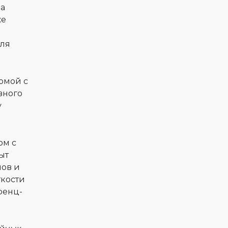
а
же
для
рмой с
вного
у
ом с
ыт
мов и
ткости
ренц-