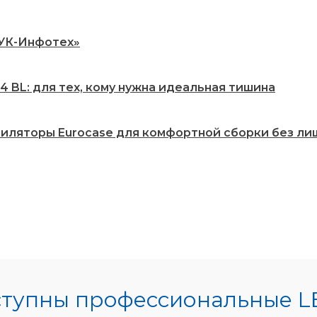
РУК-Инфотех»
 BL: для тех, кому нужна идеальная тишина
нтиляторы Eurocase для комфортной сборки без ли
ступны профессиональные L