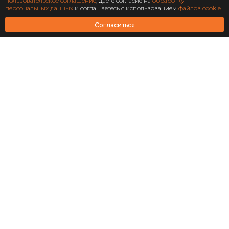
Подписаться
пользовательское соглашение
, даете согласие на
обработку
персональных данных
и соглашаетесь с использованием
файлов cookie
.
АО Научно-технический центр «Охрана»
Согласиться
Завершен: 2022
2022
Масштабирование
информационной системы
структурного подразделения
«Роскосмос»