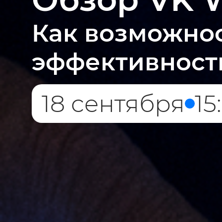
Как возможно
эффективност
18 сентября
15