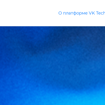
О платформе VK Tec