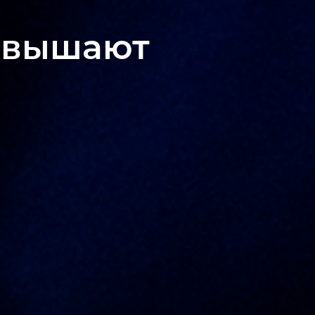
овышают