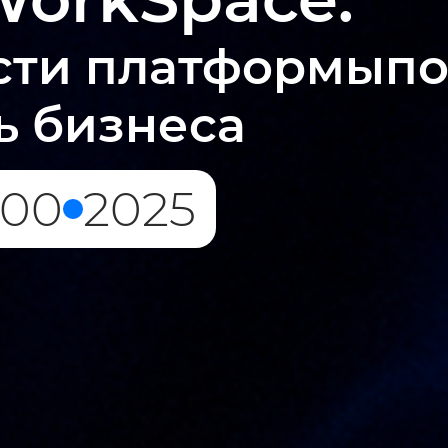
сти платформып
ь бизнеса
:00
2025