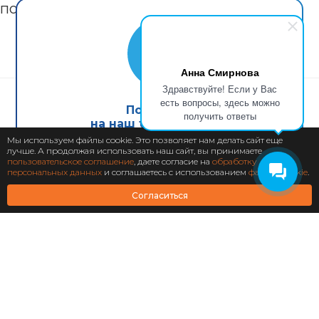
послегарантийный ремонт.
Анна Смирнова
Здравствуйте! Если у Вас
есть вопросы, здесь можно
Подпишись
получить ответы
на наш telegram канал
Хочу так же!
Мы используем файлы cookie. Это позволяет нам делать сайт еще
лучше. А продолжая использовать наш сайт, вы принимаете
Подписаться
пользовательское соглашение
, даете согласие на
обработку
персональных данных
и соглашаетесь с использованием
файлов cookie
.
Согласиться
О Компании
Компания
Системная интеграция
Системная интеграция