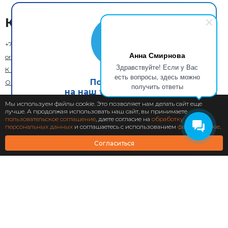
Контакты
+7 (800) 333-73-29
(Москва)
Анна Смирнова
order@xcom.ru
Здравствуйте! Если у Вас
К кому обратиться
есть вопросы, здесь можно
Подпишись
Обратная связь
получить ответы
на наш telegram канал
Мы используем файлы cookie. Это позволяет нам делать сайт еще
лучше. А продолжая использовать наш сайт, вы принимаете
Подписаться
пользовательское соглашение
, даете согласие на
обработку
персональных данных
и соглашаетесь с использованием
файлов cookie
.
Согласиться
© 2018–2026 X-Com. Все права защищены.
ООО "М-инвест"
Адрес юридического лица: 129110, г. Москва, вн. тер. г. муниципальный округ
Мещанский, ул. Гиляровского, д. 36, стр. 1А, помещ. 1П
Пользовательское соглашение
Политика конфиденциальности
Антикоррупционная политика
Положение об урегулировании конфликта интересов