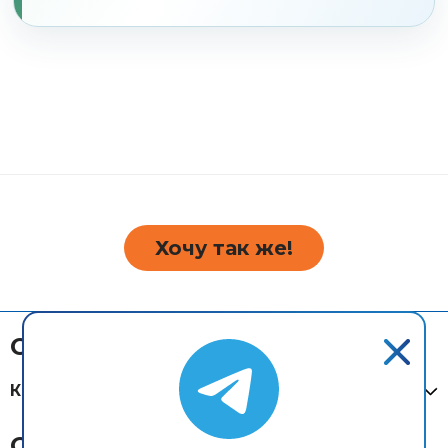
Хочу так же!
О Компании
Компания
Системная интеграция