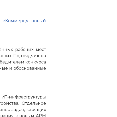
Х еКоммерц» новый
анных рабочих мест
евших. Подрядчик на
обедителем конкурса
ные и обоснованные
ИТ-инфраструктуры
ройства. Отдельное
нес-задач, стоящих
бования к новым АРМ