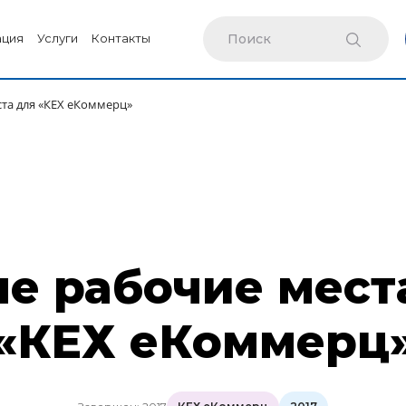
ация
Услуги
Контакты
та для «КЕХ еКоммерц»
е рабочие мест
«КЕХ еКоммерц