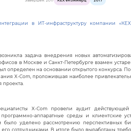
Завершен: 2017
КЕХ еКоммерц
2017
интеграции в ИТ-инфраструктуру компании «КЕ
озникла задача внедрения новых автоматизиров
офисов в Москве и Санкт-Петербурге взамен устар
ыл определен на основании открытого конкурса. П
пания X-Com, проложившая наиболее привлекатель
 проекта.
пециалисты X-Com провели аудит действующей 
я программно-аппаратные среды и клиентские уст
 было уделено рассмотрению перспективных биз
 его сотрудниками. В итоге было выработаны тре