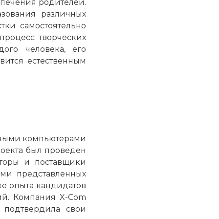
опечения родителей.
азования различных
тки самостоятельно
 процесс творческих
ого человека, его
овится естественным
енными компьютерами
оекта был проведен
аторы и поставщики
ами представленных
е опыта кандидатов
ий. Компания X-Com
 подтвердила свои