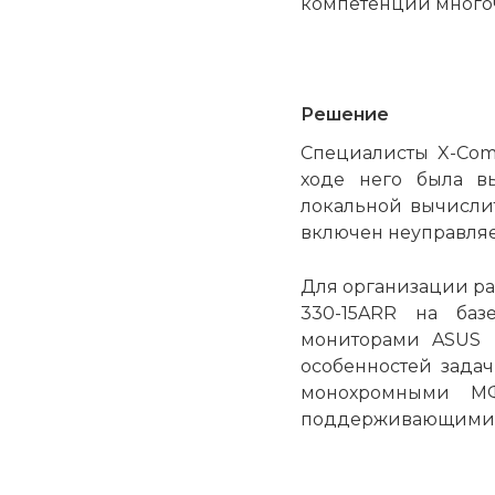
компетенции много
Решение
Специалисты X-Com
ходе него была в
локальной вычисли
включен неуправляе
Для организации ра
330-15ARR на баз
мониторами ASUS и
особенностей задач
монохромными МФ
поддерживающими б