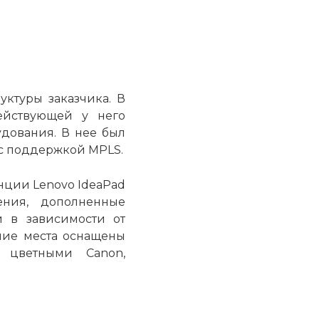
ктуры заказчика. В
ействующей у него
дования. В нее был
 с поддержкой MPLS.
нции Lenovo IdeaPad
ения, дополненные
и в зависимости от
очие места оснащены
 цветными Canon,