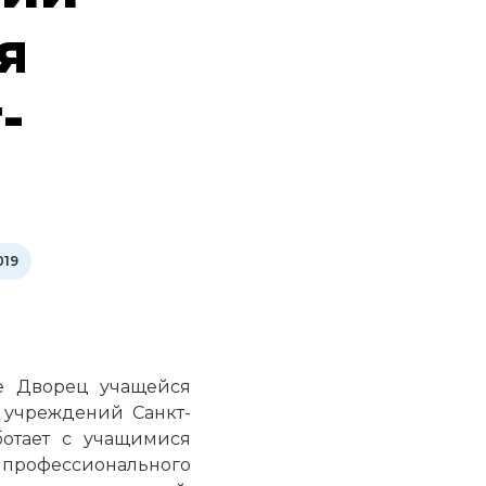
я
-
019
ие Дворец учащейся
 учреждений Санкт-
ботает с учащимися
о профессионального