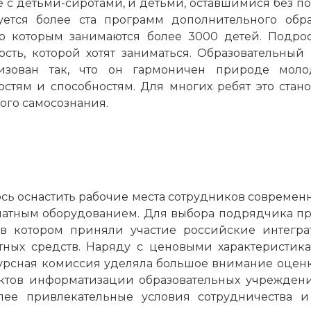
же с детьми-сиротами, и детьми, оставшимися без п
ется более ста программ дополнительного обр
по которым занимаются более 3000 детей. Подрос
сть, которой хотят заниматься. Образовательный
низован так, что он гармоничен природе молод
остям и способностям. Для многих ребят это стан
ого самосознания.
ось оснастить рабочие места сотрудников соврем
чатным оборудованием. Для выбора подрядчика пр
 в котором приняли участие российские интегр
тных средств. Наряду с ценовыми характеристик
урсная комиссия уделяла большое внимание оценк
ктов информатизации образовательных учрежден
лее привлекательные условия сотрудничества и