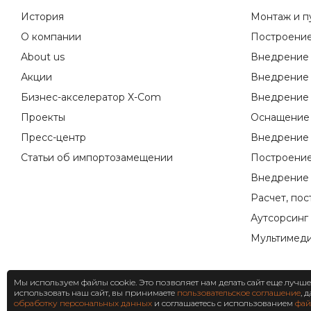
История
Монтаж и п
О компании
Построение
About us
Внедрение 
Акции
Внедрение 
Бизнес-акселератор X-Com
Внедрение 
Проекты
Оснащение 
Пресс-центр
Внедрение 
Статьи об импортозамещении
Построение
Внедрение 
Расчет, по
Аутсорсинг
Мультимеди
Мы используем файлы cookie. Это позволяет нам делать сайт еще лучш
© 2018–2026 X-Com. Все права защищены.
использовать наш сайт, вы принимаете
пользовательское соглашение
, 
обработку персональных данных
и соглашаетесь с использованием
фай
ООО "М-инвест"