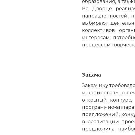
образования, а так
Во Дворце реализу
направленностей, 
выбирают деятельно
коллективов орга
интересам, потребн
процессом творческ
Задача
Заказчику требовал
и копировально-пе
открытый конкурс,
программно-аппара
предложений, конк
в реализации прое
предложила наибо