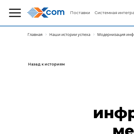
Поставки
Системная интегр
Главная
Наши истории успеха
Модернизация инфр
Назад к историям
инфр
ме