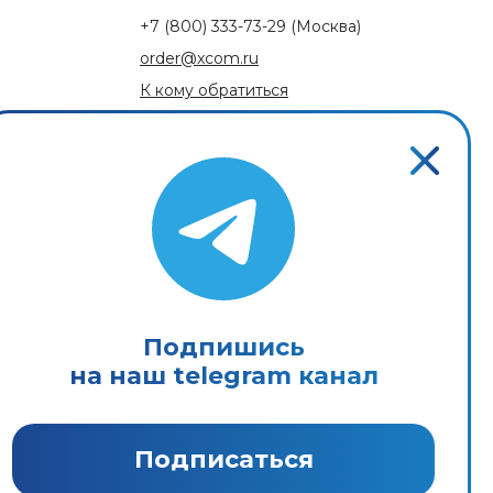
+7 (800) 333-73-29
(Москва)
order@xcom.ru
К кому обратиться
Обратная связь
Подпишись
на наш telegram канал
Пользовательское соглашение
Политика конфиденциальности
Подписаться
Антикоррупционная политика
Положение об урегулировании конфликта