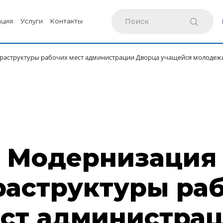
ация
Услуги
Контакты
аструктуры рабочих мест администрации Дворца учащейся молодежи
Модернизация
аструктуры ра
ст администра