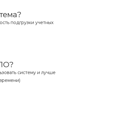
стема?
ость подгрузки учетных
 ПО?
зовать систему и лучше
 времени)