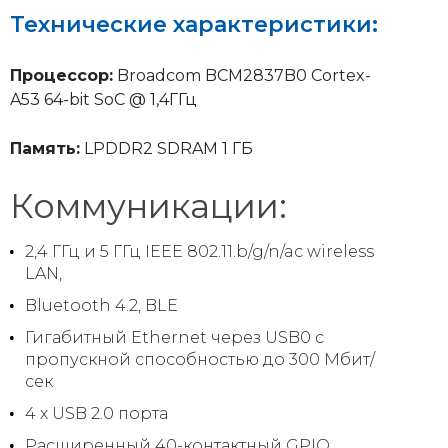
Технические характеристики:
Процессор:
Broadcom BCM2837B0 Cortex-
A53 64-bit SoC @ 1,4ГГц
Память:
LPDDR2 SDRAM 1 ГБ
Коммуникации:
2,4 ГГц и 5 ГГц IEEE 802.11.b/g/n/ac wireless
LAN,
Bluetooth 4.2, BLE
Гигабитный Ethernet через USB0 c
пропускной способностью до 300 Мбит/
сек
4 х USB 2.0 порта
Расширенный 40-контактный GPIO