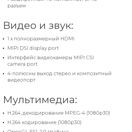
разъем
Видео и звук:
1 х полноразмерный HDMI
MIPI DSI display port
Интерфейс видеокамеры MIPI CSI
camera port
4-полюсны выход стерео и композитный
видеопорт
Мультимедиа:
H.264, декодирование MPEG-4 (1080p30)
H.264 кодирование (1080p30)
OpenGL ES1, 2.0 графика