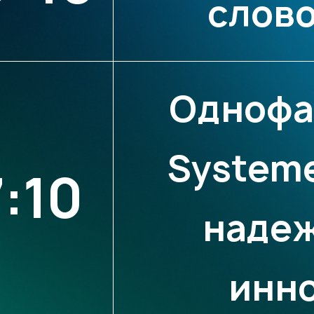
слов
Однофа
Systeme 
7:10
надеж
инн