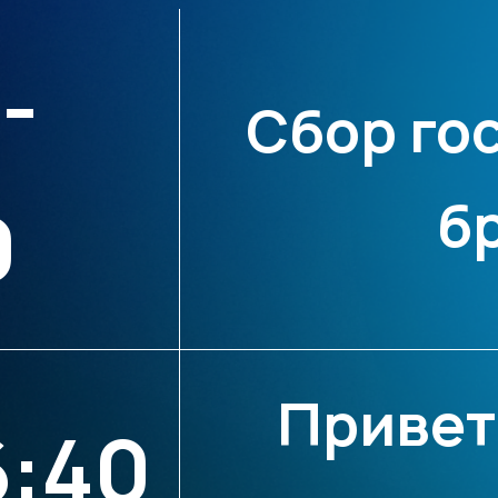
-
Сбор гос
б
0
Привет
6:40