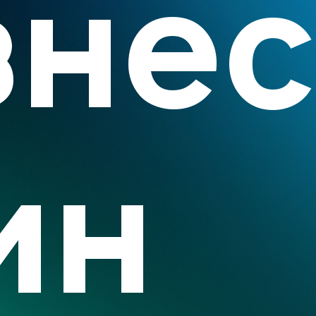
знес
ин