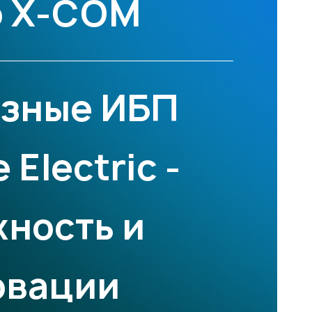
о X‑COM
зные ИБП
Electric -
ность и
овации