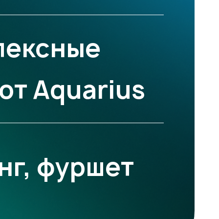
лексные
от Aquarius
нг, фуршет