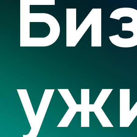
Би
уж