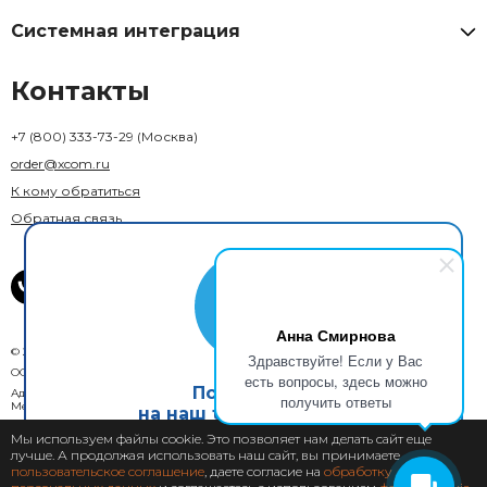
Системная интеграция
Контакты
+7 (800) 333-73-29
(Москва)
order@xcom.ru
К кому обратиться
Обратная связь
Анна Смирнова
© 2018–2026 X-Com. Все права защищены.
Здравствуйте! Если у Вас
ООО "М-инвест"
есть вопросы, здесь можно
Подпишись
Адрес юридического лица: 129110, г. Москва, вн. тер. г. муниципальный округ
получить ответы
Мещанский, ул. Гиляровского, д. 36, стр. 1А, помещ. 1П
на наш telegram канал
Мы используем файлы cookie. Это позволяет нам делать сайт еще
Пользовательское соглашение
лучше. А продолжая использовать наш сайт, вы принимаете
Подписаться
пользовательское соглашение
, даете согласие на
обработку
Политика конфиденциальности