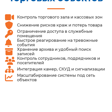
Видеонаблюдение
Торговый зал, кассы,
разгрузку, витрины
Контроль торгового зала и кассовых зон
Снижение рисков краж и потерь товара
Ограничение доступа в служебные
СКУД
Доступ сотрудников
помещения
охраны в служебны
Быстрое реагирование на тревожные
события
зоны.
Хранение архива и удобный поиск
записей
Охранная сигнализация
Двери, окна, закрыт
Контроль сотрудников, подрядчиков и
посетителей
складские помещени
нерабочее время.
Интеграция камер, СКУД и сигнализации
Масштабирование системы под сеть
объектов
Тревожные кнопки
Кассовые зоны, сто
администратора, по
рабочие места перс
Сеть и питание
Работу камер, конт
регистраторов, дат