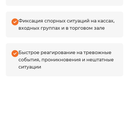
оборудования,
хранение архива,
доступы и тревожные
Фиксация спорных ситуаций на кассах,
сценарии.
входных группах и в торговом зале
Быстрое реагирование на тревожные
события, проникновения и нештатные
ситуации
Монтаж и
настройка
Устанавливаем
оборудование,
проверяем работу
системы и
настраиваем её под