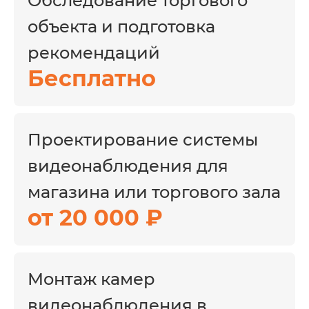
Обследование торгового
объекта и подготовка
рекомендаций
Как система помогает
Бесплатно
торговому объекту
Такой подход помогает снизить риски
краж, быстрее разбирать конфликты,
Проектирование системы
контролировать персонал, защищать
складские зоны и поддерживать порядок
видеонаблюдения для
на объекте даже при высокой
магазина или торгового зала
проходимости.
от 20 000 ₽
01
Монтаж камер
Торговый зал
видеонаблюдения в