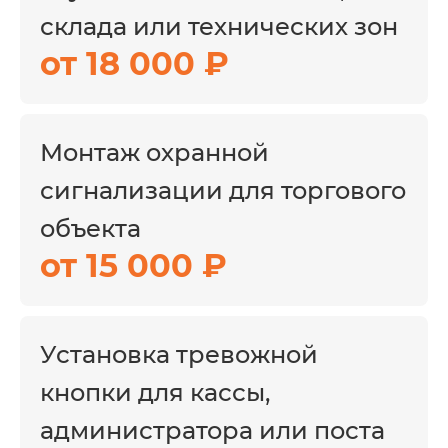
сотрудников.
склада или технических зон
от 18 000 ₽
04
Служебные помещения
Монтаж охранной
Ограничение доступа в кабинеты,
сигнализации для торгового
серверные, технические комнаты и зоны
хранения.
объекта
от 15 000 ₽
Что важно учесть перед
подбором оборудования
Установка тревожной
Выбор системы начинается с
кнопки для кассы,
обследования объекта. Нужно учитывать
администратора или поста
площадь, планировку, количество входов,