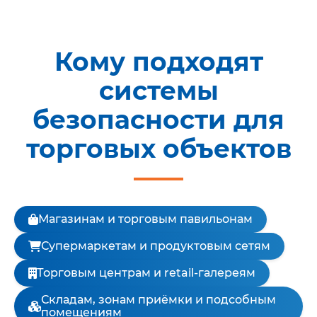
серверного оборуд
ПО и архив
Просмотр видео, пр
Кому подходят
уведомления, журн
хранение записей.
системы
безопасности для
Итог:
для торгового объекта лучше
торговых объектов
выбирать не отдельные
устройства, а комплексную
систему безопасности. Она
помогает защитить товар,
Магазинам и торговым павильонам
контролировать персонал,
повысить безопасность
Супермаркетам и продуктовым сетям
покупателей и быстрее
реагировать на инциденты.
Торговым центрам и retail-галереям
Складам, зонам приёмки и подсобным
помещениям