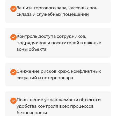
оборудования
Защита торгового зала, кассовых зон,
Выбираем камеры,
склада и служебных помещений
СКУД, датчики,
питание, сеть и
программное
Контроль доступа сотрудников,
обеспечение.
подрядчиков и посетителей в важные
зоны объекта
Снижение рисков краж, конфликтных
ситуаций и потерь товара
Проектирование
системы
Повышение управляемости объекта и
Продумываем
удобства контроля всех процессов
расположение
безопасности