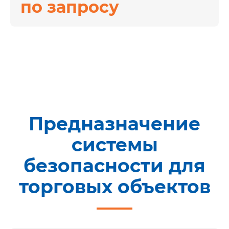
по запросу
Анализ объекта
Определяем зоны
риска, входы, кассы,
склады и сценарии
Предназначение
контроля.
системы
безопасности для
торговых объектов
Подбор