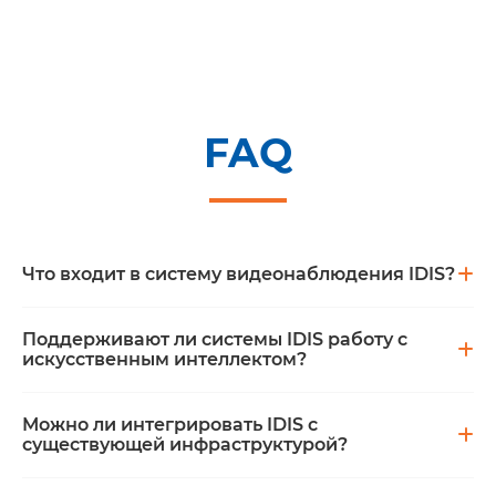
FAQ
Что входит в систему видеонаблюдения IDIS?
В состав входят IP-камеры,
видеорегистраторы, программное
Поддерживают ли системы IDIS работу с
обеспечение, мониторы и сетевые устройства
искусственным интеллектом?
— всё необходимое для построения
комплексной системы безопасности.
Да. Технологии IDIS используют нейросетевой
анализ — распознавание лиц, объектов,
Можно ли интегрировать IDIS с
номеров и аномального поведения.
существующей инфраструктурой?
Да, оборудование поддерживает открытые