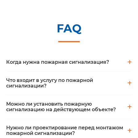
FAQ
Когда нужна пожарная сигнализация?
Что входит в услугу по пожарной
Ответ
сигнализации?
Пожарная сигнализация нужна для
своевременного обнаружения
Можно ли установить пожарную
Ответ
сигнализацию на действующем объекте?
признаков возгорания, передачи
В услугу может входить обследование
тревожного сигнала и запуска
объекта, подбор оборудования,
дальнейших действий по оповещению
Нужно ли проектирование перед монтажом
Ответ
пожарной сигнализации?
проектирование схемы размещения
людей. Система особенно важна для