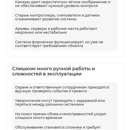
Камеры дают недостаточно чёткое изображение и
мешают развитию.
не обеспечивают нужный уровень контроля
Старые контроллеры, считыватели и датчики
Главная задача модернизации — не
ограничивают развитие системы
просто поставить новое оборудование, а
Архивы, серверы и рабочие места работают
сделать систему безопасности более
медленно или нестабильно
управляемой. Важно понять, какие
Система формально функционирует, но уже не
элементы можно оставить, что нужно
соответствует требованиям объекта
заменить, какие сценарии настроить и как
связать новые решения с уже
установленной инфраструктурой.
Слишком много ручной работы и
сложностей в эксплуатации
Охране и ответственным сотрудникам приходится
Что проверяем
вручную проверять события и тревоги
Состояние камер, регистраторов,
Уведомления могут приходить с задержкой или
серверов и архивов
теряться между разными системами
видеонаблюдения.
На поиск причин сбоев и неисправностей уходит
слишком много времени
Работу СКУД, контроллеров,
считывателей и точек прохода.
Обслуживание становится сложнее и требует