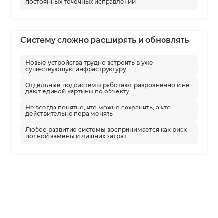
постоянных точечных исправлений
Охранные датчики, тревожные
зоны, кабельные линии и питание.
Удобство работы операторов,
Систему сложно расширять и обновлять
охраны и технических
специалистов.
Новые устройства трудно встроить в уже
существующую инфраструктуру
Отдельные подсистемы работают разрозненно и не
дают единой картины по объекту
Что можно обновить
Не всегда понятно, что можно сохранить, а что
действительно пора менять
Устаревшие камеры, датчики,
контроллеры, считыватели и
Любое развитие системы воспринимается как риск
полной замены и лишних затрат
исполнительные устройства.
Программное обеспечение,
рабочие места, серверы и системы
хранения архива.
Сценарии уведомлений, тревог,
доступа и передачи событий
ответственным службам.