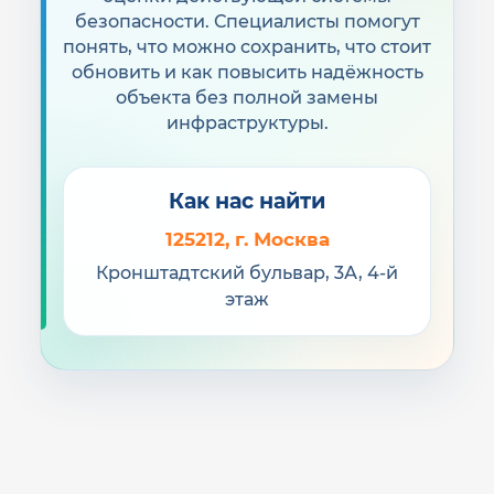
безопасности. Специалисты помогут
работы и реальные задачи службы
безопасности.
понять, что можно сохранить, что стоит
обновить и как повысить надёжность
объекта без полной замены
инфраструктуры.
2
Готовим план обновления
Как нас найти
Определяем, что можно оставить, что
нужно заменить, какие зоны усилить и
125212, г. Москва
какие системы важно связать между
Кронштадтский бульвар, 3А, 4-й
собой.
этаж
3
Внедряем и проверяем
Обновляем компоненты, настраиваем
сценарии, проверяем события,