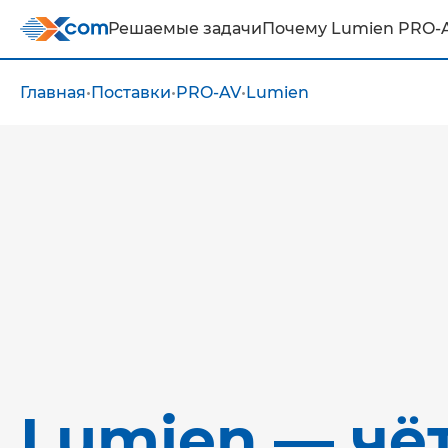
Решаемые задачи
Почему Lumien PRO-
Главная
•
Поставки
•
PRO-AV
•
Lumien
Lumien — чё