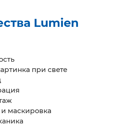
ства Lumien
ость
артинка при свете
д
рация
таж
 и маскировка
ханика