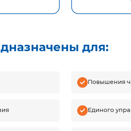
дназначены для:
Повышения чи
ния
Единого упра