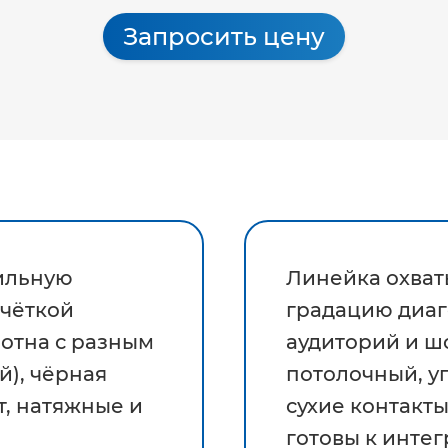
Запросить цену
ильную
Линейка охваты
 чёткой
градацию диаг
лотна с разным
аудиторий и ш
й), чёрная
потолочный, уп
т, натяжные и
сухие контакт
готовы к интег