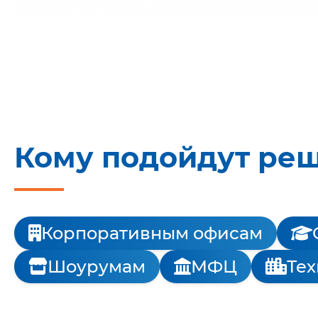
Кому подойдут ре
Корпоративным офисам
Шоурумам
МФЦ
Те