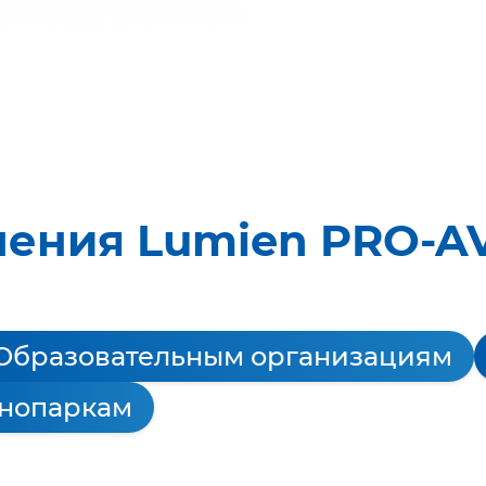
шения Lumien PRO-A
Образовательным организациям
хнопаркам