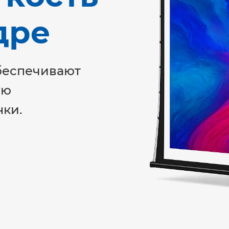
дре
беспечивают
ую
нки.