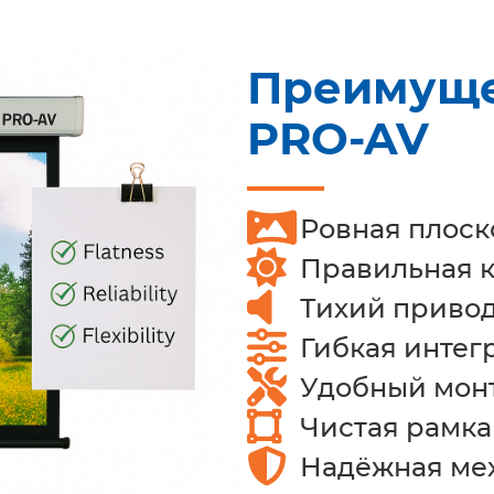
Преимуще
PRO-AV
Ровная плоск
Правильная к
Тихий приво
Гибкая интег
Удобный мон
Чистая рамка
Надёжная ме